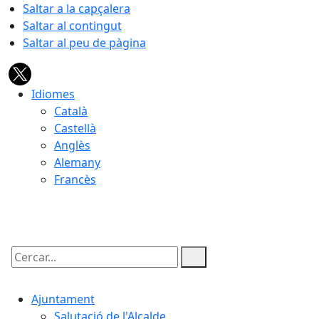
Saltar a la capçalera
Saltar al contingut
Saltar al peu de pàgina
Idiomes
Català
Castellà
Anglès
Alemany
Francès
07.08.2026 | 02:05
Cercar:
Ajuntament
Salutació de l'Alcalde