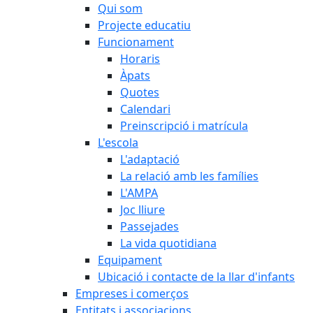
Qui som
Projecte educatiu
Funcionament
Horaris
Àpats
Quotes
Calendari
Preinscripció i matrícula
L'escola
L'adaptació
La relació amb les famílies
L'AMPA
Joc lliure
Passejades
La vida quotidiana
Equipament
Ubicació i contacte de la llar d'infants
Empreses i comerços
Entitats i associacions