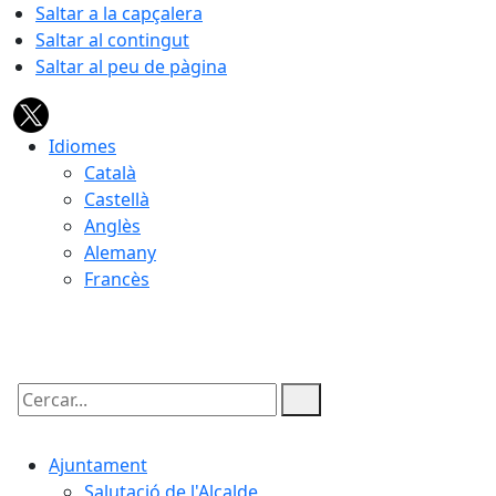
Saltar a la capçalera
Saltar al contingut
Saltar al peu de pàgina
Idiomes
Català
Castellà
Anglès
Alemany
Francès
08.08.2026 | 11:31
Cercar:
Ajuntament
Salutació de l'Alcalde