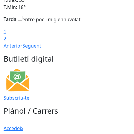
T.Min: 18°
T
Tarda
T
1
2
Anterior
Següent
Butlletí digital
Subscriu-te
Plànol / Carrers
Accedeix