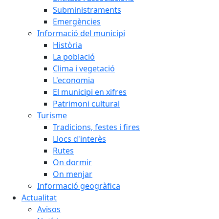
Subministraments
Emergències
Informació del municipi
Història
La població
Clima i vegetació
L'economia
El municipi en xifres
Patrimoni cultural
Turisme
Tradicions, festes i fires
Llocs d'interès
Rutes
On dormir
On menjar
Informació geogràfica
Actualitat
Avisos