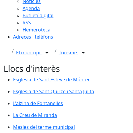
Notícies
Agenda
Butlletí digital
RSS
Hemeroteca
Adreces i telèfons
El municipi
Turisme
Llocs d'interès
Església de Sant Esteve de Múnter
Església de Sant Esteve de Múnter
Església de Sant Quirze i Santa Julita
Església de Sant Quirze i Santa Julita
L'alzina de Fontanelles
L'alzina de Fontanelles
La Creu de Miranda
La Creu de Miranda
Masies del terme municipal
Masies del terme municipal