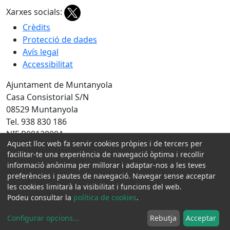
Xarxes socials:
Crèdits
Protecció de dades
Avís legal
Accessibilitat
Ajuntament de Muntanyola
Casa Consistorial S/N
08529 Muntanyola
Tel. 938 830 186
NIF P0812800A
Aquest lloc web fa servir cookies pròpies i de tercers per
Amb la col·laboració de:
facilitar-te una experiència de navegació òptima i recollir
informació anònima per millorar i adaptar-nos a les teves
preferències i pautes de navegació. Navegar sense acceptar
les cookies limitarà la visibilitat i funcions del web.
Podeu consultar la
política de cookies
.
Configurar opcions
...
Rebutja
Acceptar