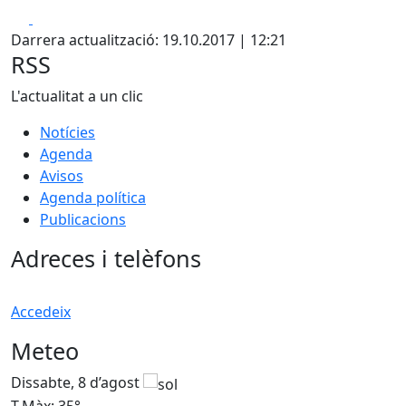
Facebook
X
Darrera actualització: 19.10.2017 | 12:21
RSS
L'actualitat a un clic
Notícies
Agenda
Avisos
Agenda política
Publicacions
Adreces i telèfons
Accedeix
Meteo
Dissabte, 8 d’agost
D
T.Màx: 35°
T