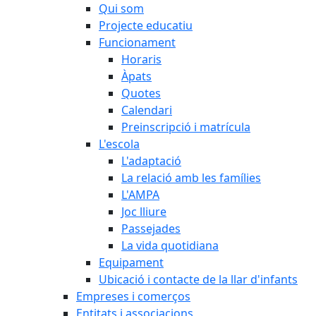
Qui som
Projecte educatiu
Funcionament
Horaris
Àpats
Quotes
Calendari
Preinscripció i matrícula
L'escola
L'adaptació
La relació amb les famílies
L'AMPA
Joc lliure
Passejades
La vida quotidiana
Equipament
Ubicació i contacte de la llar d'infants
Empreses i comerços
Entitats i associacions