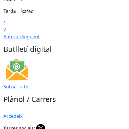
Tarda
T
1
2
Anterior
Següent
Butlletí digital
Subscriu-te
Plànol / Carrers
Accedeix
Xarxes socials: