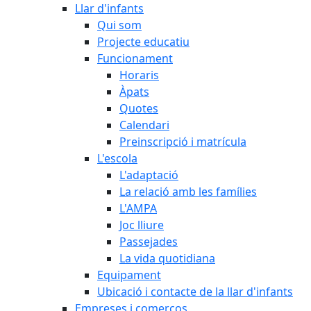
Llar d'infants
Qui som
Projecte educatiu
Funcionament
Horaris
Àpats
Quotes
Calendari
Preinscripció i matrícula
L'escola
L'adaptació
La relació amb les famílies
L'AMPA
Joc lliure
Passejades
La vida quotidiana
Equipament
Ubicació i contacte de la llar d'infants
Empreses i comerços