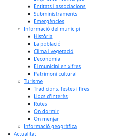
Entitats i associacions
Subministraments
Emergències
Informació del municipi
Història
La població
Clima i vegetació
L'economia
El municipi en xifres
Patrimoni cultural
Turisme
Tradicions, festes i fires
Llocs d'interès
Rutes
On dormir
On menjar
Informació geogràfica
Actualitat