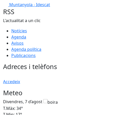
Muntanyola - Idescat
RSS
L'actualitat a un clic
Notícies
Agenda
Avisos
Agenda política
Publicacions
Adreces i telèfons
Accedeix
Meteo
Divendres, 7 d’agost
D
T.Màx: 34°
T
T.Min: 17°
T