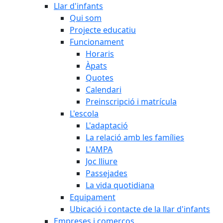
Llar d'infants
Qui som
Projecte educatiu
Funcionament
Horaris
Àpats
Quotes
Calendari
Preinscripció i matrícula
L'escola
L'adaptació
La relació amb les famílies
L'AMPA
Joc lliure
Passejades
La vida quotidiana
Equipament
Ubicació i contacte de la llar d'infants
Empreses i comerços