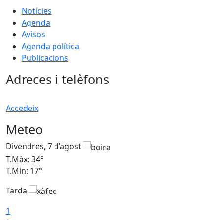
Notícies
Agenda
Avisos
Agenda política
Publicacions
Adreces i telèfons
Accedeix
Meteo
Divendres, 7 d’agost
D
T.Màx: 34°
T
T.Min: 17°
T
Tarda
T
1