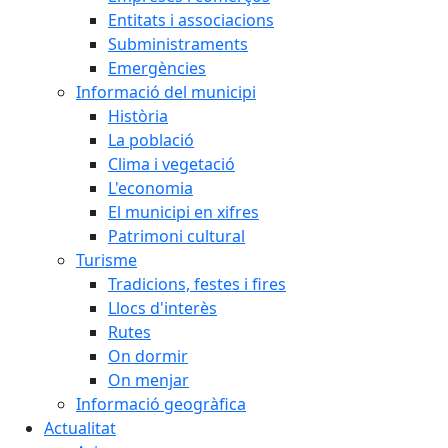
Entitats i associacions
Subministraments
Emergències
Informació del municipi
Història
La població
Clima i vegetació
L'economia
El municipi en xifres
Patrimoni cultural
Turisme
Tradicions, festes i fires
Llocs d'interès
Rutes
On dormir
On menjar
Informació geogràfica
Actualitat