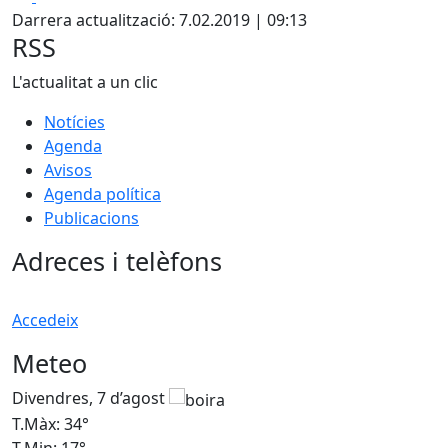
Darrera actualització: 7.02.2019 | 09:13
RSS
L'actualitat a un clic
Notícies
Agenda
Avisos
Agenda política
Publicacions
Adreces i telèfons
Accedeix
Meteo
Divendres, 7 d’agost
D
T.Màx: 34°
T
T.Min: 17°
T