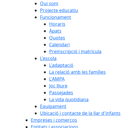
Qui som
Projecte educatiu
Funcionament
Horaris
Àpats
Quotes
Calendari
Preinscripció i matrícula
L'escola
L'adaptació
La relació amb les famílies
L'AMPA
Joc lliure
Passejades
La vida quotidiana
Equipament
Ubicació i contacte de la llar d'infants
Empreses i comerços
Entitats i associacions