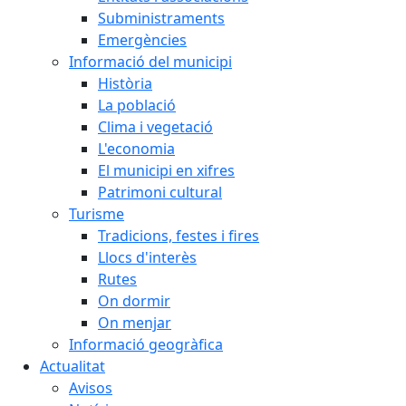
Subministraments
Emergències
Informació del municipi
Història
La població
Clima i vegetació
L'economia
El municipi en xifres
Patrimoni cultural
Turisme
Tradicions, festes i fires
Llocs d'interès
Rutes
On dormir
On menjar
Informació geogràfica
Actualitat
Avisos