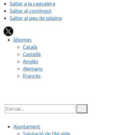
Saltar a la capçalera
Saltar al contingut
Saltar al peu de pàgina
Idiomes
Català
Castellà
Anglès
Alemany
Francès
07.08.2026 | 09:03
Cercar:
Ajuntament
Salutació de l'Alcalde