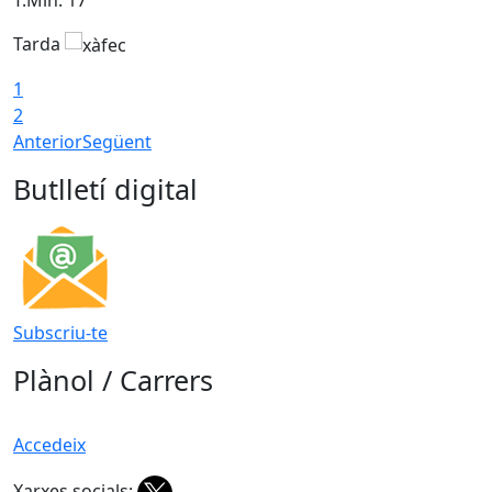
Tarda
T
1
2
Anterior
Següent
Butlletí digital
Subscriu-te
Plànol / Carrers
Accedeix
Xarxes socials: