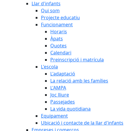
Llar d'infants
Qui som
Projecte educatiu
Funcionament
Horaris
Àpats
Quotes
Calendari
Preinscripció i matrícula
L'escola
L'adaptació
La relació amb les famílies
L'AMPA
Joc lliure
Passejades
La vida quotidiana
Equipament
Ubicació i contacte de la llar d'infants
Empreses i comerços