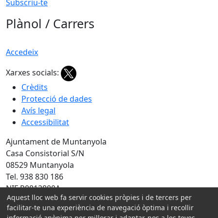
Subscriu-te
Plànol / Carrers
Accedeix
Xarxes socials:
Crèdits
Protecció de dades
Avís legal
Accessibilitat
Ajuntament de Muntanyola
Casa Consistorial S/N
08529 Muntanyola
Tel. 938 830 186
NIF P0812800A
Aquest lloc web fa servir cookies pròpies i de tercers per
Amb la col·laboració de:
facilitar-te una experiència de navegació òptima i recollir
informació anònima per millorar i adaptar-nos a les teves