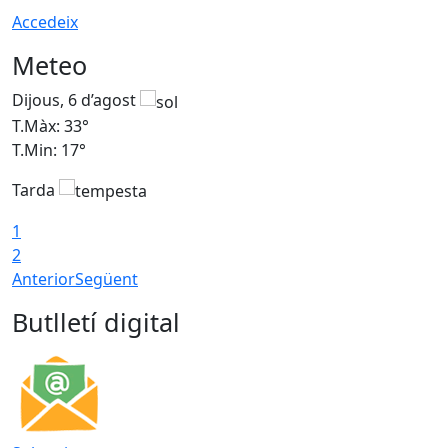
Accedeix
Meteo
Dijous, 6 d’agost
D
T.Màx: 33°
T
T.Min: 17°
T
Tarda
T
1
2
Anterior
Següent
Butlletí digital