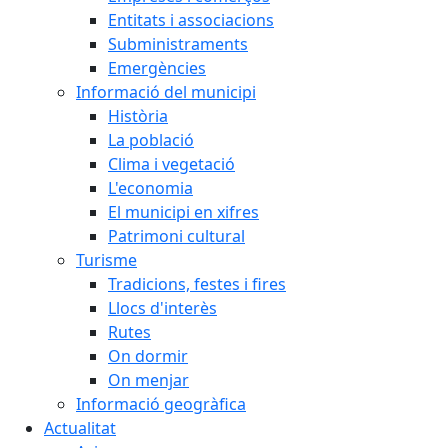
Entitats i associacions
Subministraments
Emergències
Informació del municipi
Història
La població
Clima i vegetació
L'economia
El municipi en xifres
Patrimoni cultural
Turisme
Tradicions, festes i fires
Llocs d'interès
Rutes
On dormir
On menjar
Informació geogràfica
Actualitat