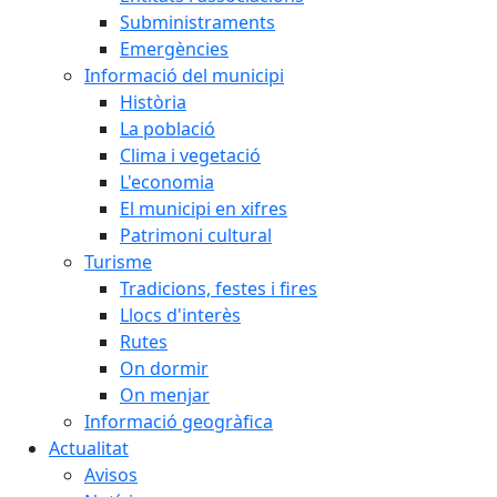
Subministraments
Emergències
Informació del municipi
Història
La població
Clima i vegetació
L'economia
El municipi en xifres
Patrimoni cultural
Turisme
Tradicions, festes i fires
Llocs d'interès
Rutes
On dormir
On menjar
Informació geogràfica
Actualitat
Avisos