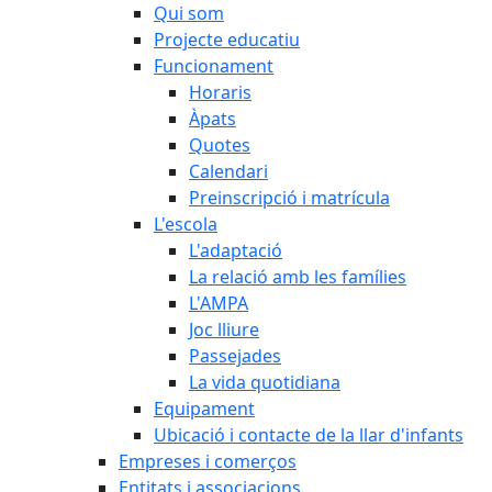
Qui som
Projecte educatiu
Funcionament
Horaris
Àpats
Quotes
Calendari
Preinscripció i matrícula
L'escola
L'adaptació
La relació amb les famílies
L'AMPA
Joc lliure
Passejades
La vida quotidiana
Equipament
Ubicació i contacte de la llar d'infants
Empreses i comerços
Entitats i associacions