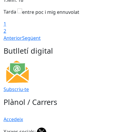
Tarda
T
1
2
Anterior
Següent
Butlletí digital
Subscriu-te
Plànol / Carrers
Accedeix
Xarxes socials: