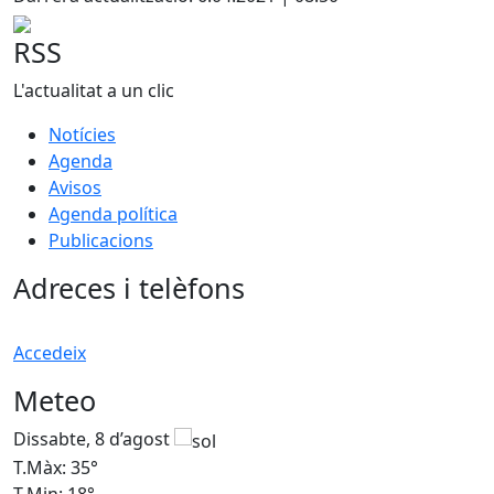
RSS
L'actualitat a un clic
Notícies
Agenda
Avisos
Agenda política
Publicacions
Adreces i telèfons
Accedeix
Meteo
Dissabte, 8 d’agost
D
T.Màx: 35°
T
T.Min: 18°
T