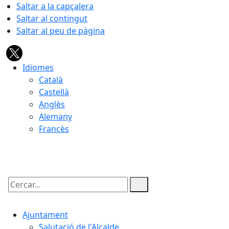
Saltar a la capçalera
Saltar al contingut
Saltar al peu de pàgina
Idiomes
Català
Castellà
Anglès
Alemany
Francès
08.08.2026 | 03:48
Cercar:
Ajuntament
Salutació de l'Alcalde