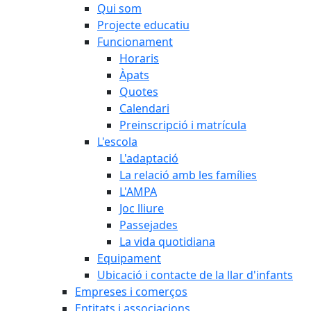
Qui som
Projecte educatiu
Funcionament
Horaris
Àpats
Quotes
Calendari
Preinscripció i matrícula
L'escola
L'adaptació
La relació amb les famílies
L'AMPA
Joc lliure
Passejades
La vida quotidiana
Equipament
Ubicació i contacte de la llar d'infants
Empreses i comerços
Entitats i associacions