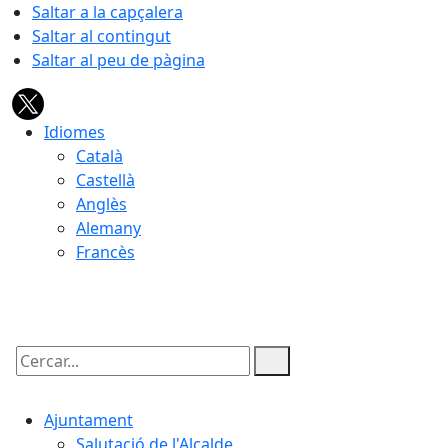
Saltar a la capçalera
Saltar al contingut
Saltar al peu de pàgina
Idiomes
Català
Castellà
Anglès
Alemany
Francès
10.08.2026 | 07:48
Cercar:
Ajuntament
Salutació de l'Alcalde