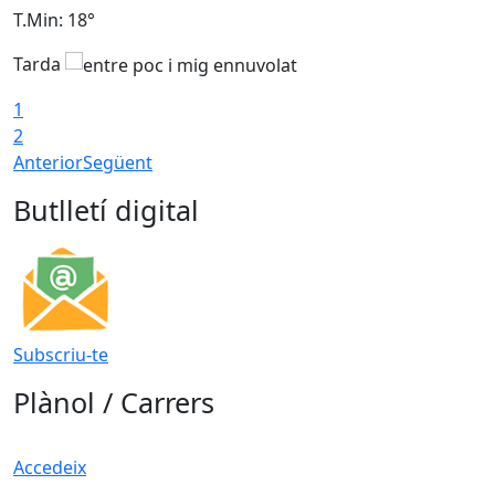
T.Min: 18°
T
Tarda
T
1
2
Anterior
Següent
Butlletí digital
Subscriu-te
Plànol / Carrers
Accedeix