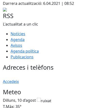
Darrera actualització: 6.04.2021 | 08:52
RSS
L'actualitat a un clic
Notícies
Agenda
Avisos
Agenda política
Publicacions
Adreces i telèfons
Accedeix
Meteo
Dilluns, 10 d’agost
D
T.Màx: 35°
T