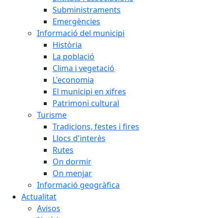
Subministraments
Emergències
Informació del municipi
Història
La població
Clima i vegetació
L'economia
El municipi en xifres
Patrimoni cultural
Turisme
Tradicions, festes i fires
Llocs d'interès
Rutes
On dormir
On menjar
Informació geogràfica
Actualitat
Avisos