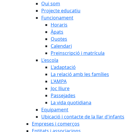
Qui som
Projecte educatiu
Funcionament
Horaris
Àpats
Quotes
Calendari
Preinscripció i matrícula
L'escola
L'adaptació
La relació amb les famílies
L'AMPA
Joc lliure
Passejades
La vida quotidiana
Equipament
Ubicació i contacte de la llar d'infants
Empreses i comerços
Entitats i associacions