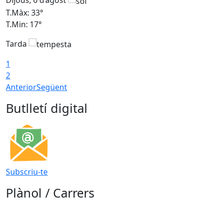
Dijous, 6 d’agost
D
T.Màx: 33°
T
T.Min: 17°
T
Tarda
T
1
2
Anterior
Següent
Butlletí digital
Subscriu-te
Plànol / Carrers