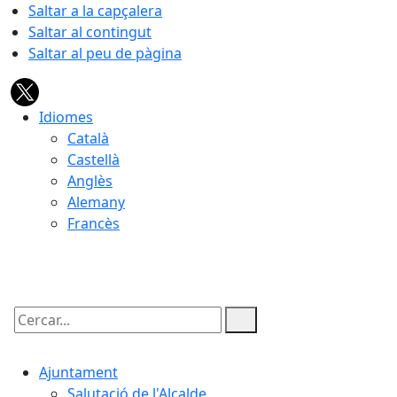
Saltar a la capçalera
Saltar al contingut
Saltar al peu de pàgina
Idiomes
Català
Castellà
Anglès
Alemany
Francès
06.08.2026 | 01:51
Cercar:
Ajuntament
Salutació de l'Alcalde