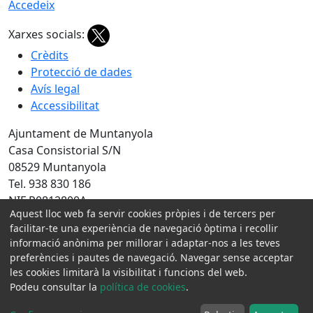
Accedeix
Xarxes socials:
Crèdits
Protecció de dades
Avís legal
Accessibilitat
Ajuntament de Muntanyola
Casa Consistorial S/N
08529 Muntanyola
Tel. 938 830 186
NIF P0812800A
Aquest lloc web fa servir cookies pròpies i de tercers per
Amb la col·laboració de:
facilitar-te una experiència de navegació òptima i recollir
informació anònima per millorar i adaptar-nos a les teves
preferències i pautes de navegació. Navegar sense acceptar
les cookies limitarà la visibilitat i funcions del web.
Podeu consultar la
política de cookies
.