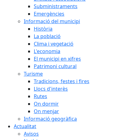
Subministraments
Emergències
Informació del municipi
Història
La població
Clima i vegetació
L'economia
El municipi en xifres
Patrimoni cultural
Turisme
Tradicions, festes i fires
Llocs d'interès
Rutes
On dormir
On menjar
Informació geogràfica
Actualitat
Avisos