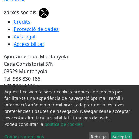
Xarxes socials:
Crèdits
Protecció de dades
Avís legal
Accessibilitat
Ajuntament de Muntanyola
Casa Consistorial S/N
08529 Muntanyola
Tel. 938 830 186
NIF P0812800A
Aquest lloc web fa servir cookies pròpies i de tercers per
Amb la col·laboració de:
facilitar-te una experiència de navegació òptima i recollir
informació anònima per millorar i adaptar-nos a les teves
preferències i pautes de navegació. Navegar sense acceptar
les cookies limitarà la visibilitat i funcions del web.
Podeu consultar la
política de cookies
.
Configurar opcions
...
Rebutja
Acceptar