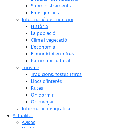
Subministraments
Emergències
Informació del municipi
Història
La població
Clima i vegetació
L'economia
El municipi en xifres
Patrimoni cultural
Turisme
Tradicions, festes i fires
Llocs d'interès
Rutes
On dormir
On menjar
Informació geogràfica
Actualitat
Avisos