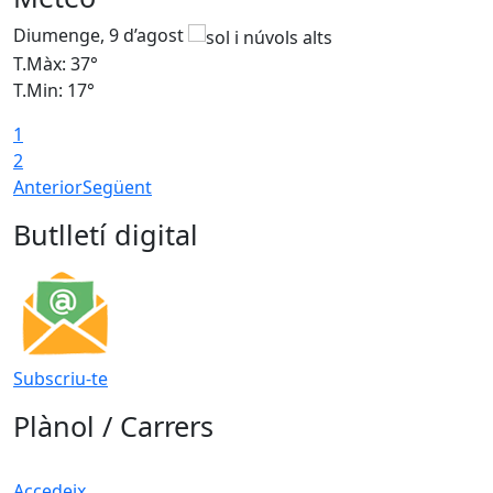
Diumenge, 9 d’agost
D
T.Màx: 37°
T
T.Min: 17°
T
1
T
2
Anterior
Següent
Butlletí digital
Subscriu-te
Plànol / Carrers
Accedeix