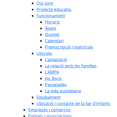
Qui som
Projecte educatiu
Funcionament
Horaris
Àpats
Quotes
Calendari
Preinscripció i matrícula
L'escola
L'adaptació
La relació amb les famílies
L'AMPA
Joc lliure
Passejades
La vida quotidiana
Equipament
Ubicació i contacte de la llar d'infants
Empreses i comerços
Entitats i associacions