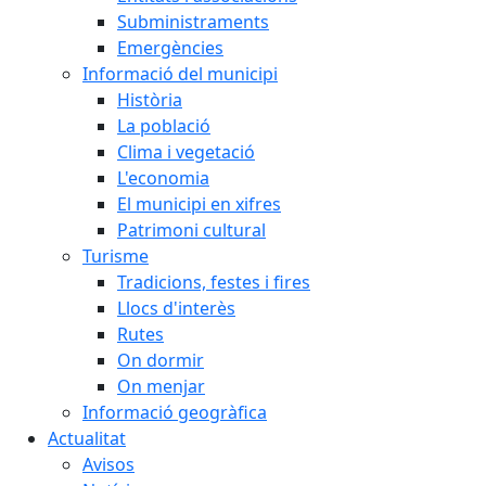
Subministraments
Emergències
Informació del municipi
Història
La població
Clima i vegetació
L'economia
El municipi en xifres
Patrimoni cultural
Turisme
Tradicions, festes i fires
Llocs d'interès
Rutes
On dormir
On menjar
Informació geogràfica
Actualitat
Avisos