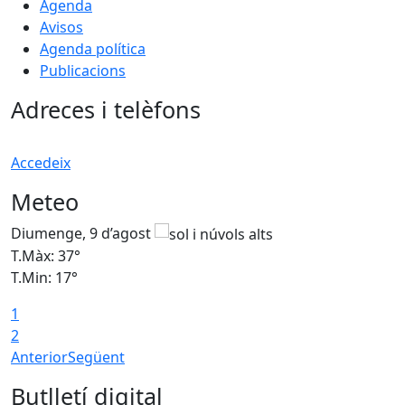
Agenda
Avisos
Agenda política
Publicacions
Adreces i telèfons
Accedeix
Meteo
Diumenge, 9 d’agost
D
T.Màx: 37°
T
T.Min: 17°
T
1
T
2
Anterior
Següent
Butlletí digital