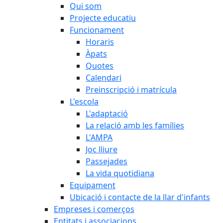
Qui som
Projecte educatiu
Funcionament
Horaris
Àpats
Quotes
Calendari
Preinscripció i matrícula
L'escola
L'adaptació
La relació amb les famílies
L'AMPA
Joc lliure
Passejades
La vida quotidiana
Equipament
Ubicació i contacte de la llar d'infants
Empreses i comerços
Entitats i associacions