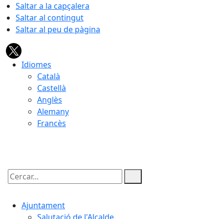
Saltar a la capçalera
Saltar al contingut
Saltar al peu de pàgina
Idiomes
Català
Castellà
Anglès
Alemany
Francès
09.08.2026 | 04:34
Cercar:
Ajuntament
Salutació de l'Alcalde