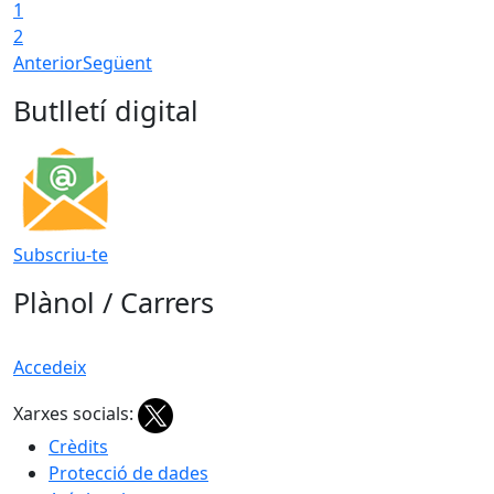
1
T
2
Anterior
Següent
Butlletí digital
Subscriu-te
Plànol / Carrers
Accedeix
Xarxes socials:
Crèdits
Protecció de dades