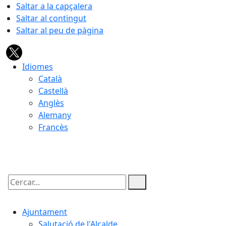
Saltar a la capçalera
Saltar al contingut
Saltar al peu de pàgina
Idiomes
Català
Castellà
Anglès
Alemany
Francès
09.08.2026 | 11:51
Cercar:
Ajuntament
Salutació de l'Alcalde