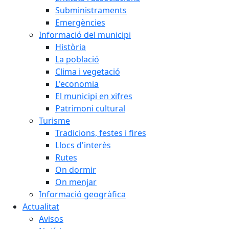
Subministraments
Emergències
Informació del municipi
Història
La població
Clima i vegetació
L'economia
El municipi en xifres
Patrimoni cultural
Turisme
Tradicions, festes i fires
Llocs d'interès
Rutes
On dormir
On menjar
Informació geogràfica
Actualitat
Avisos