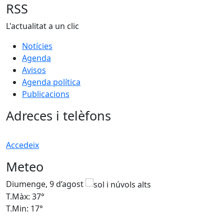
RSS
L'actualitat a un clic
Notícies
Agenda
Avisos
Agenda política
Publicacions
Adreces i telèfons
Accedeix
Meteo
Diumenge, 9 d’agost
D
T.Màx: 37°
T
T.Min: 17°
T