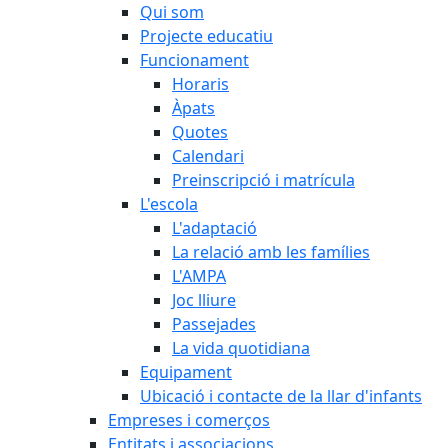
Qui som
Projecte educatiu
Funcionament
Horaris
Àpats
Quotes
Calendari
Preinscripció i matrícula
L'escola
L'adaptació
La relació amb les famílies
L'AMPA
Joc lliure
Passejades
La vida quotidiana
Equipament
Ubicació i contacte de la llar d'infants
Empreses i comerços
Entitats i associacions