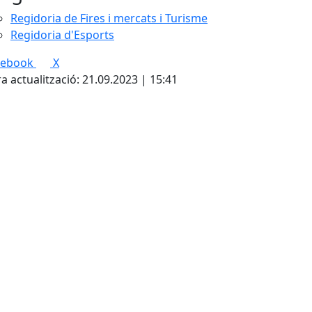
Regidoria de Fires i mercats i Turisme
Regidoria d'Esports
cebook
X
a actualització: 21.09.2023 | 15:41