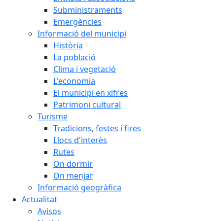
Subministraments
Emergències
Informació del municipi
Història
La població
Clima i vegetació
L'economia
El municipi en xifres
Patrimoni cultural
Turisme
Tradicions, festes i fires
Llocs d'interès
Rutes
On dormir
On menjar
Informació geogràfica
Actualitat
Avisos