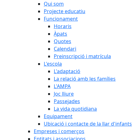
Qui som
Projecte educatiu
Funcionament
Horaris
Àpats
Quotes
Calendari
Preinscripció i matrícula
L'escola
L'adaptació
La relació amb les famílies
L'AMPA
Joc lliure
Passejades
La vida quotidiana
Equipament
Ubicació i contacte de la llar d'infants
Empreses i comerços
Entitats i associacions