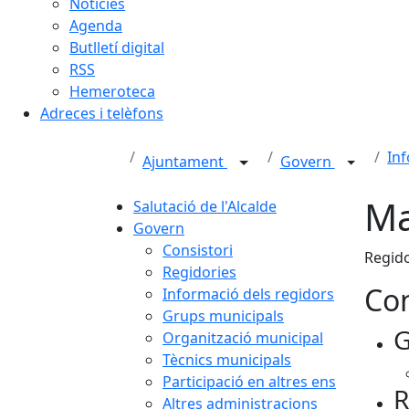
Notícies
Agenda
Butlletí digital
RSS
Hemeroteca
Adreces i telèfons
Inf
Ajuntament
Govern
Ma
Salutació de l'Alcalde
Govern
Consistori
Regido
Regidories
Con
Informació dels regidors
Grups municipals
G
Organització municipal
Tècnics municipals
Participació en altres ens
R
Altres administracions