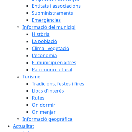
Entitats i associacions
Subministraments
Emergències
Informació del municipi
Història
La població
Clima i vegetació
L'economia
El municipi en xifres
Patrimoni cultural
Turisme
Tradicions, festes i fires
Llocs d'interès
Rutes
On dormir
On menjar
Informació geogràfica
Actualitat