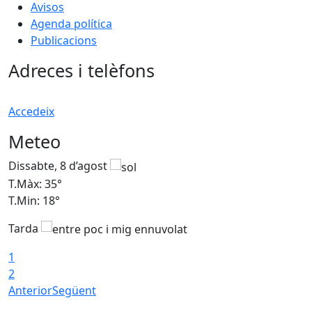
Avisos
Agenda política
Publicacions
Adreces i telèfons
Accedeix
Meteo
Dissabte, 8 d’agost
D
T.Màx: 35°
T
T.Min: 18°
T
Tarda
T
1
2
Anterior
Següent