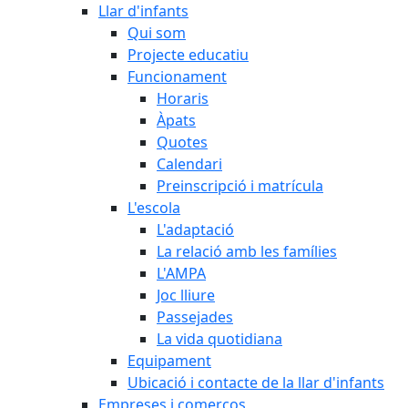
Llar d'infants
Qui som
Projecte educatiu
Funcionament
Horaris
Àpats
Quotes
Calendari
Preinscripció i matrícula
L'escola
L'adaptació
La relació amb les famílies
L'AMPA
Joc lliure
Passejades
La vida quotidiana
Equipament
Ubicació i contacte de la llar d'infants
Empreses i comerços