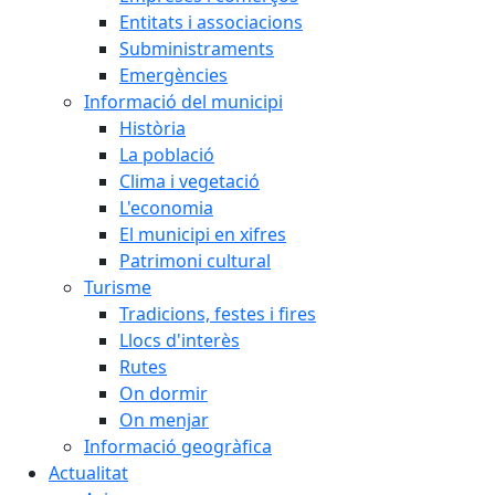
Entitats i associacions
Subministraments
Emergències
Informació del municipi
Història
La població
Clima i vegetació
L'economia
El municipi en xifres
Patrimoni cultural
Turisme
Tradicions, festes i fires
Llocs d'interès
Rutes
On dormir
On menjar
Informació geogràfica
Actualitat