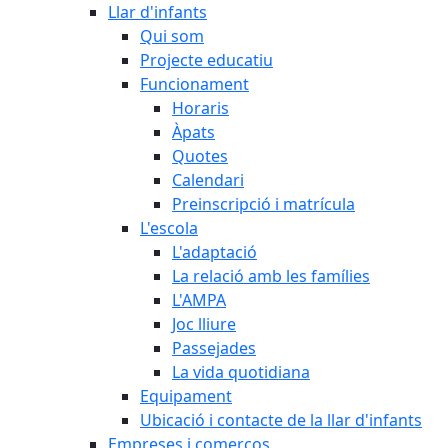
Llar d'infants
Qui som
Projecte educatiu
Funcionament
Horaris
Àpats
Quotes
Calendari
Preinscripció i matrícula
L'escola
L'adaptació
La relació amb les famílies
L'AMPA
Joc lliure
Passejades
La vida quotidiana
Equipament
Ubicació i contacte de la llar d'infants
Empreses i comerços