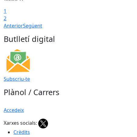
1
T
2
Anterior
Següent
Butlletí digital
Subscriu-te
Plànol / Carrers
Accedeix
Xarxes socials:
Crèdits