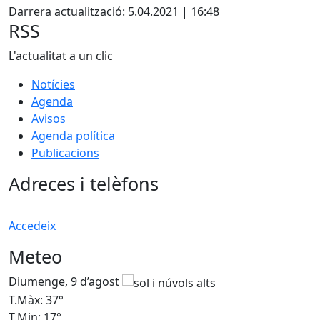
Darrera actualització: 5.04.2021 | 16:48
RSS
L'actualitat a un clic
Notícies
Agenda
Avisos
Agenda política
Publicacions
Adreces i telèfons
Accedeix
Meteo
Diumenge, 9 d’agost
D
T.Màx: 37°
T
T.Min: 17°
T