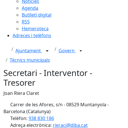
Notícies
Agenda
Butlletí digital
RSS
Hemeroteca
Adreces i telèfons
Ajuntament
Govern
Tècnics municipals
Secretari - Interventor -
Tresorer
Joan Riera Claret
Carrer de les Afores, s/n - 08529 Muntanyola -
Barcelona (Catalunya)
Telèfon:
938 830 186
Adreça electrònica:
rieracj@diba.cat