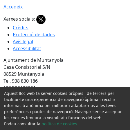
Accedeix
Xarxes socials:
Crèdits
Protecció de dades
Avís legal
Accessibilitat
Ajuntament de Muntanyola
Casa Consistorial S/N
08529 Muntanyola
Tel. 938 830 186
NIF P0812800A
Aquest lloc web fa servir cookies pròpies i de tercers per
Amb la col·laboració de:
facilitar-te una experiència de navegació òptima i recollir
informació anònima per millorar i adaptar-nos a les teves
preferències i pautes de navegació. Navegar sense acceptar
les cookies limitarà la visibilitat i funcions del web.
Podeu consultar la
política de cookies
.