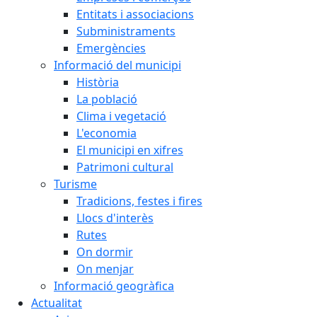
Entitats i associacions
Subministraments
Emergències
Informació del municipi
Història
La població
Clima i vegetació
L'economia
El municipi en xifres
Patrimoni cultural
Turisme
Tradicions, festes i fires
Llocs d'interès
Rutes
On dormir
On menjar
Informació geogràfica
Actualitat