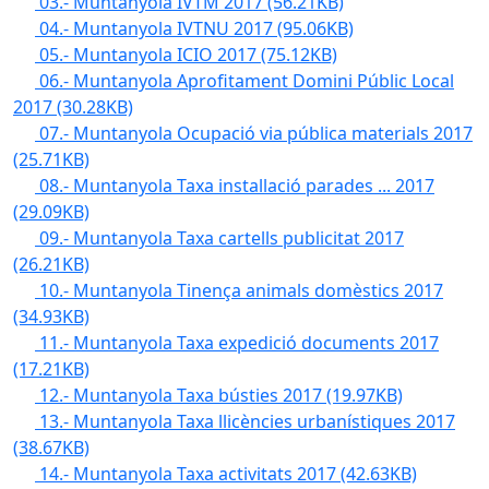
03.- Muntanyola IVTM 2017
(56.21KB)
04.- Muntanyola IVTNU 2017
(95.06KB)
05.- Muntanyola ICIO 2017
(75.12KB)
06.- Muntanyola Aprofitament Domini Públic Local
2017
(30.28KB)
07.- Muntanyola Ocupació via pública materials 2017
(25.71KB)
08.- Muntanyola Taxa installació parades ... 2017
(29.09KB)
09.- Muntanyola Taxa cartells publicitat 2017
(26.21KB)
10.- Muntanyola Tinença animals domèstics 2017
(34.93KB)
11.- Muntanyola Taxa expedició documents 2017
(17.21KB)
12.- Muntanyola Taxa bústies 2017
(19.97KB)
13.- Muntanyola Taxa llicències urbanístiques 2017
(38.67KB)
14.- Muntanyola Taxa activitats 2017
(42.63KB)