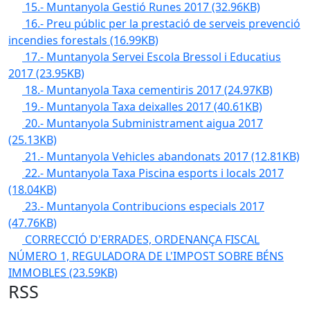
15.- Muntanyola Gestió Runes 2017
(32.96KB)
16.- Preu públic per la prestació de serveis prevenció
incendies forestals
(16.99KB)
17.- Muntanyola Servei Escola Bressol i Educatius
2017
(23.95KB)
18.- Muntanyola Taxa cementiris 2017
(24.97KB)
19.- Muntanyola Taxa deixalles 2017
(40.61KB)
20.- Muntanyola Subministrament aigua 2017
(25.13KB)
21.- Muntanyola Vehicles abandonats 2017
(12.81KB)
22.- Muntanyola Taxa Piscina esports i locals 2017
(18.04KB)
23.- Muntanyola Contribucions especials 2017
(47.76KB)
CORRECCIÓ D'ERRADES, ORDENANÇA FISCAL
NÚMERO 1, REGULADORA DE L'IMPOST SOBRE BÉNS
IMMOBLES
(23.59KB)
RSS