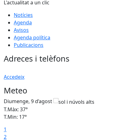
L'actualitat a un clic
Notícies
Agenda
Avisos
Agenda política
Publicacions
Adreces i telèfons
Accedeix
Meteo
Diumenge, 9 d’agost
D
T.Màx: 37°
T
T.Min: 17°
T
1
T
2