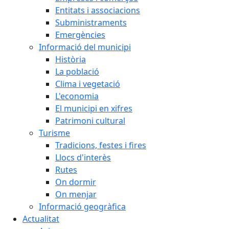
Entitats i associacions
Subministraments
Emergències
Informació del municipi
Història
La població
Clima i vegetació
L'economia
El municipi en xifres
Patrimoni cultural
Turisme
Tradicions, festes i fires
Llocs d'interès
Rutes
On dormir
On menjar
Informació geogràfica
Actualitat