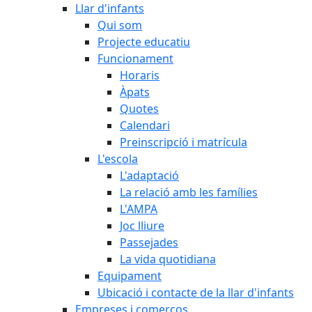
Llar d'infants
Qui som
Projecte educatiu
Funcionament
Horaris
Àpats
Quotes
Calendari
Preinscripció i matrícula
L'escola
L'adaptació
La relació amb les famílies
L'AMPA
Joc lliure
Passejades
La vida quotidiana
Equipament
Ubicació i contacte de la llar d'infants
Empreses i comerços