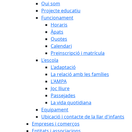
Qui som
Projecte educatiu
Funcionament
Horaris
Àpats
Quotes
Calendari
Preinscripció i matrícula
L'escola
L'adaptació
La relació amb les famílies
L'AMPA
Joc lliure
Passejades
La vida quotidiana
Equipament
Ubicació i contacte de la llar d'infants
Empreses i comerços
Entitats i associacions