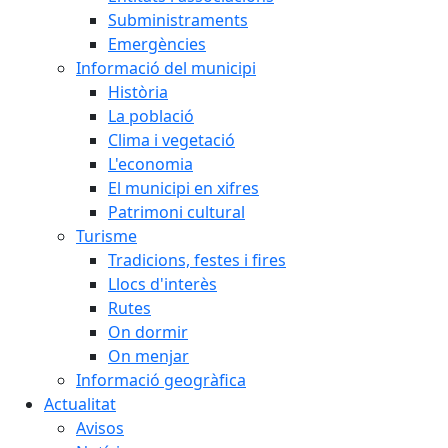
Subministraments
Emergències
Informació del municipi
Història
La població
Clima i vegetació
L'economia
El municipi en xifres
Patrimoni cultural
Turisme
Tradicions, festes i fires
Llocs d'interès
Rutes
On dormir
On menjar
Informació geogràfica
Actualitat
Avisos