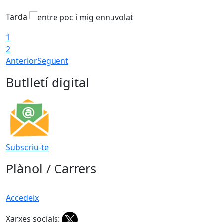
Tarda
T
1
2
Anterior
Següent
Butlletí digital
Subscriu-te
Plànol / Carrers
Accedeix
Xarxes socials: