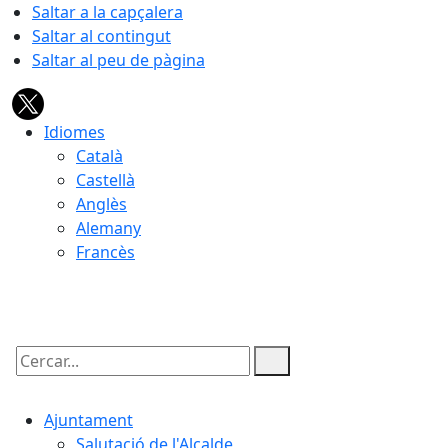
Saltar a la capçalera
Saltar al contingut
Saltar al peu de pàgina
Idiomes
Català
Castellà
Anglès
Alemany
Francès
09.08.2026 | 13:28
Cercar:
Ajuntament
Salutació de l'Alcalde