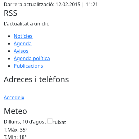
Darrera actualització: 12.02.2015 | 11:21
RSS
L'actualitat a un clic
Notícies
Agenda
Avisos
Agenda política
Publicacions
Adreces i telèfons
Accedeix
Meteo
Dilluns, 10 d’agost
D
T.Màx: 35°
T
T.Min: 18°
T