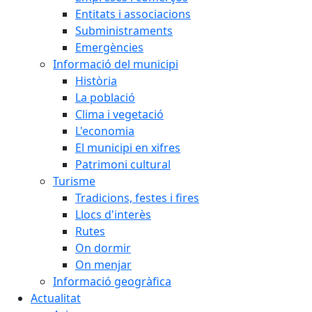
Entitats i associacions
Subministraments
Emergències
Informació del municipi
Història
La població
Clima i vegetació
L'economia
El municipi en xifres
Patrimoni cultural
Turisme
Tradicions, festes i fires
Llocs d'interès
Rutes
On dormir
On menjar
Informació geogràfica
Actualitat