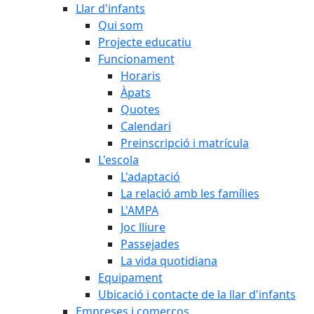
Llar d'infants
Qui som
Projecte educatiu
Funcionament
Horaris
Àpats
Quotes
Calendari
Preinscripció i matrícula
L'escola
L'adaptació
La relació amb les famílies
L'AMPA
Joc lliure
Passejades
La vida quotidiana
Equipament
Ubicació i contacte de la llar d'infants
Empreses i comerços