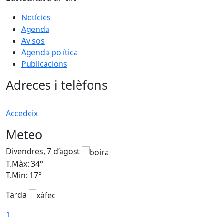
Notícies
Agenda
Avisos
Agenda política
Publicacions
Adreces i telèfons
Accedeix
Meteo
Divendres, 7 d’agost
D
T.Màx: 34°
T
T.Min: 17°
T
Tarda
T
1