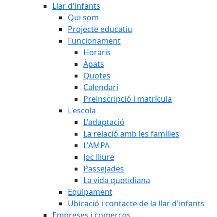
Llar d'infants
Qui som
Projecte educatiu
Funcionament
Horaris
Àpats
Quotes
Calendari
Preinscripció i matrícula
L'escola
L'adaptació
La relació amb les famílies
L'AMPA
Joc lliure
Passejades
La vida quotidiana
Equipament
Ubicació i contacte de la llar d'infants
Empreses i comerços