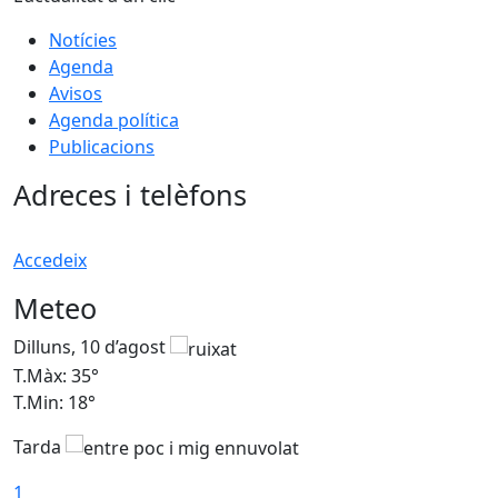
Notícies
Agenda
Avisos
Agenda política
Publicacions
Adreces i telèfons
Accedeix
Meteo
Dilluns, 10 d’agost
D
T.Màx: 35°
T
T.Min: 18°
T
Tarda
T
1