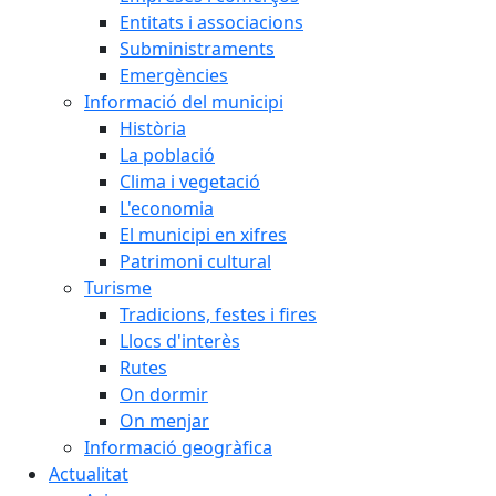
Entitats i associacions
Subministraments
Emergències
Informació del municipi
Història
La població
Clima i vegetació
L'economia
El municipi en xifres
Patrimoni cultural
Turisme
Tradicions, festes i fires
Llocs d'interès
Rutes
On dormir
On menjar
Informació geogràfica
Actualitat