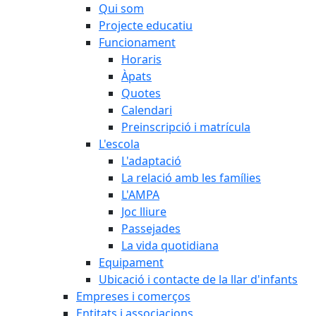
Qui som
Projecte educatiu
Funcionament
Horaris
Àpats
Quotes
Calendari
Preinscripció i matrícula
L'escola
L'adaptació
La relació amb les famílies
L'AMPA
Joc lliure
Passejades
La vida quotidiana
Equipament
Ubicació i contacte de la llar d'infants
Empreses i comerços
Entitats i associacions