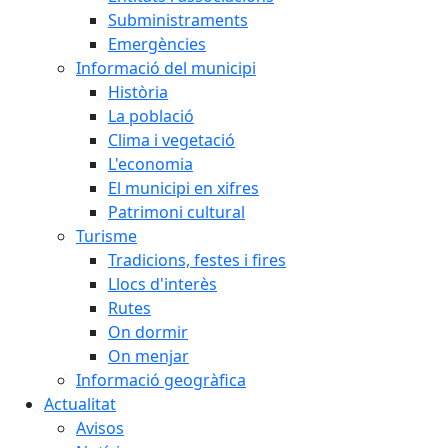
Subministraments
Emergències
Informació del municipi
Història
La població
Clima i vegetació
L'economia
El municipi en xifres
Patrimoni cultural
Turisme
Tradicions, festes i fires
Llocs d'interès
Rutes
On dormir
On menjar
Informació geogràfica
Actualitat
Avisos