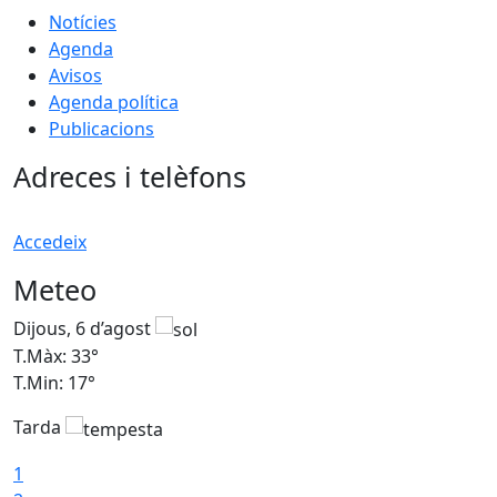
Notícies
Agenda
Avisos
Agenda política
Publicacions
Adreces i telèfons
Accedeix
Meteo
Dijous, 6 d’agost
D
T.Màx: 33°
T
T.Min: 17°
T
Tarda
T
1