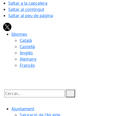
Saltar a la capçalera
Saltar al contingut
Saltar al peu de pàgina
Idiomes
Català
Castellà
Anglès
Alemany
Francès
06.08.2026 | 06:30
Cercar:
Ajuntament
Salutació de l'Alcalde