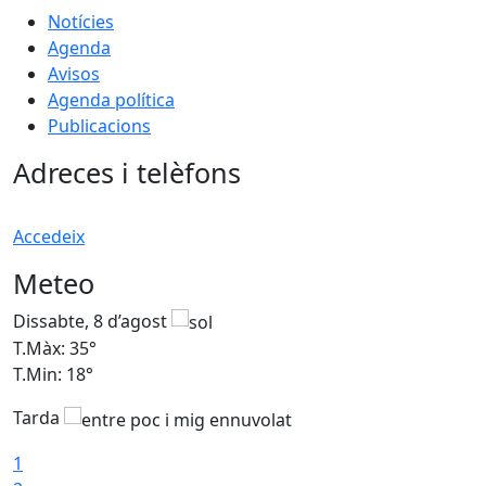
Notícies
Agenda
Avisos
Agenda política
Publicacions
Adreces i telèfons
Accedeix
Meteo
Dissabte, 8 d’agost
D
T.Màx: 35°
T
T.Min: 18°
T
Tarda
T
1