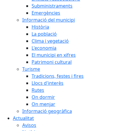
Subministraments
Emergències
Informació del municipi
Història
La població
Clima i vegetació
L'economia
El municipi en xifres
Patrimoni cultural
Turisme
Tradicions, festes i fires
Llocs d'interès
Rutes
On dormir
On menjar
Informació geogràfica
Actualitat
Avisos