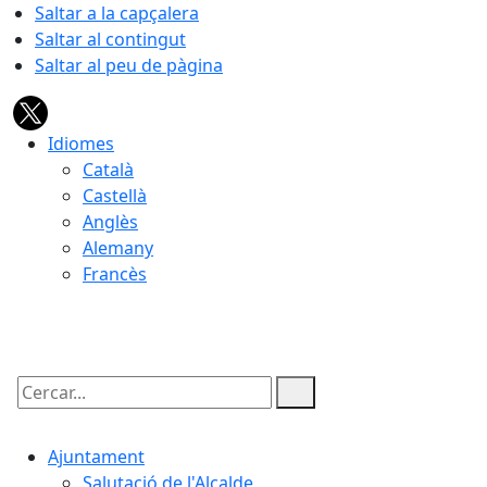
Saltar a la capçalera
Saltar al contingut
Saltar al peu de pàgina
Idiomes
Català
Castellà
Anglès
Alemany
Francès
07.08.2026 | 01:43
Cercar:
Ajuntament
Salutació de l'Alcalde