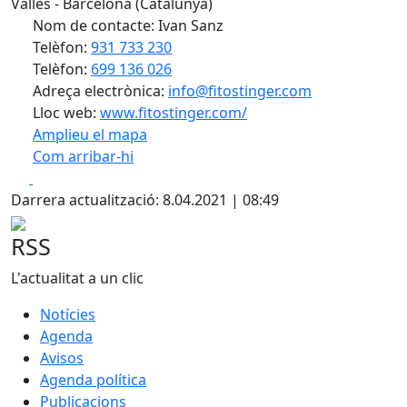
Vallès - Barcelona (Catalunya)
Nom de contacte: Ivan Sanz
Telèfon:
931 733 230
Telèfon:
699 136 026
Adreça electrònica:
info@fitostinger.com
Lloc web:
www.fitostinger.com/
Amplieu el mapa
Com arribar-hi
Leaflet
| ©
OpenStreetMap
contributors
Facebook
X
+
Darrera actualització: 8.04.2021 | 08:49
−
RSS
L'actualitat a un clic
Notícies
Agenda
Avisos
Agenda política
Publicacions