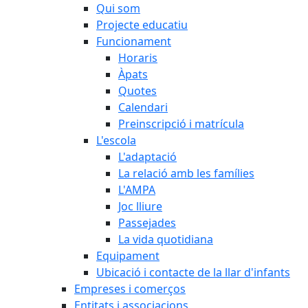
Qui som
Projecte educatiu
Funcionament
Horaris
Àpats
Quotes
Calendari
Preinscripció i matrícula
L'escola
L'adaptació
La relació amb les famílies
L'AMPA
Joc lliure
Passejades
La vida quotidiana
Equipament
Ubicació i contacte de la llar d'infants
Empreses i comerços
Entitats i associacions