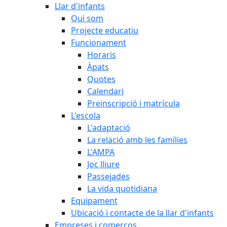
Llar d'infants
Qui som
Projecte educatiu
Funcionament
Horaris
Àpats
Quotes
Calendari
Preinscripció i matrícula
L'escola
L'adaptació
La relació amb les famílies
L'AMPA
Joc lliure
Passejades
La vida quotidiana
Equipament
Ubicació i contacte de la llar d'infants
Empreses i comerços