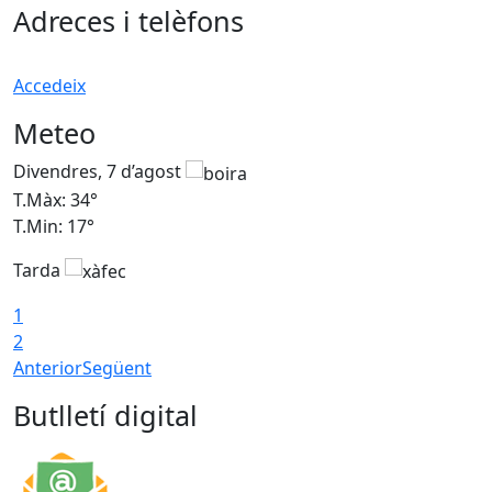
Adreces i telèfons
Accedeix
Meteo
Divendres, 7 d’agost
D
T.Màx: 34°
T
T.Min: 17°
T
Tarda
T
1
2
Anterior
Següent
Butlletí digital