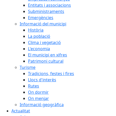
Entitats i associacions
Subministraments
Emergències
Informació del municipi
Història
La població
Clima i vegetació
L'economia
El municipi en xifres
Patrimoni cultural
Turisme
Tradicions, festes i fires
Llocs d'interès
Rutes
On dormir
On menjar
Informació geogràfica
Actualitat