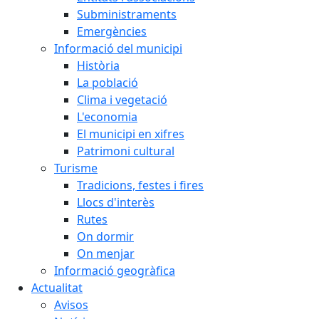
Subministraments
Emergències
Informació del municipi
Història
La població
Clima i vegetació
L'economia
El municipi en xifres
Patrimoni cultural
Turisme
Tradicions, festes i fires
Llocs d'interès
Rutes
On dormir
On menjar
Informació geogràfica
Actualitat
Avisos