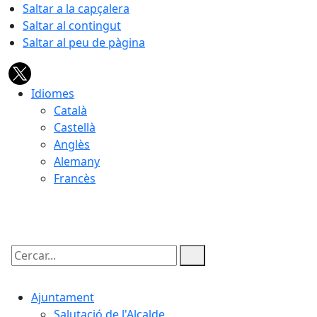
Saltar a la capçalera
Saltar al contingut
Saltar al peu de pàgina
Idiomes
Català
Castellà
Anglès
Alemany
Francès
07.08.2026 | 16:16
Cercar:
Ajuntament
Salutació de l'Alcalde