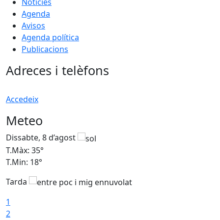
Notícies
Agenda
Avisos
Agenda política
Publicacions
Adreces i telèfons
Accedeix
Meteo
Dissabte, 8 d’agost
D
T.Màx: 35°
T
T.Min: 18°
T
Tarda
T
1
2