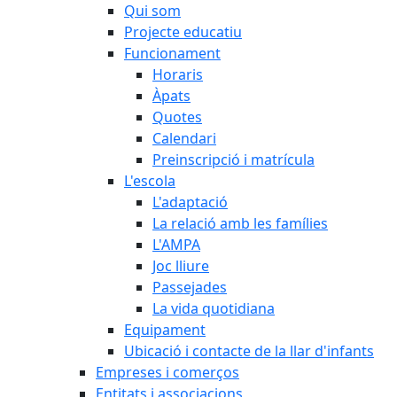
Qui som
Projecte educatiu
Funcionament
Horaris
Àpats
Quotes
Calendari
Preinscripció i matrícula
L'escola
L'adaptació
La relació amb les famílies
L'AMPA
Joc lliure
Passejades
La vida quotidiana
Equipament
Ubicació i contacte de la llar d'infants
Empreses i comerços
Entitats i associacions