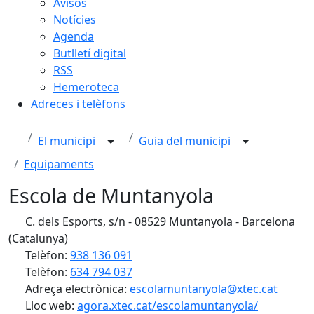
Avisos
Notícies
Agenda
Butlletí digital
RSS
Hemeroteca
Adreces i telèfons
El municipi
Guia del municipi
Equipaments
Escola de Muntanyola
C. dels Esports, s/n - 08529 Muntanyola - Barcelona
(Catalunya)
Telèfon:
938 136 091
Telèfon:
634 794 037
Adreça electrònica:
escolamuntanyola@xtec.cat
Lloc web:
agora.xtec.cat/escolamuntanyola/