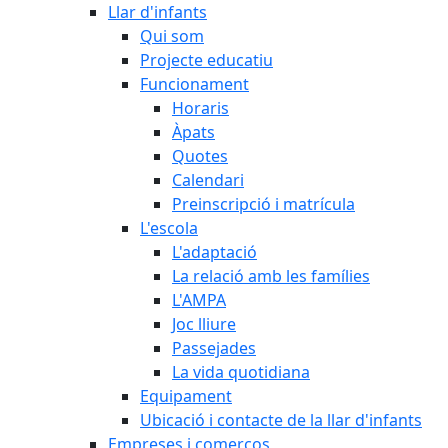
Llar d'infants
Qui som
Projecte educatiu
Funcionament
Horaris
Àpats
Quotes
Calendari
Preinscripció i matrícula
L'escola
L'adaptació
La relació amb les famílies
L'AMPA
Joc lliure
Passejades
La vida quotidiana
Equipament
Ubicació i contacte de la llar d'infants
Empreses i comerços