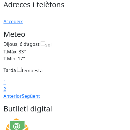
Adreces i telèfons
Accedeix
Meteo
Dijous, 6 d’agost
D
T.Màx: 33°
T
T.Min: 17°
T
Tarda
T
1
2
Anterior
Següent
Butlletí digital