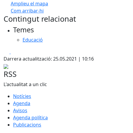
Amplieu el mapa
Com arribar-hi
Leaflet
| ©
OpenStreetMap
contributors
Contingut relacionat
+
Temes
−
Educació
Facebook
X
Darrera actualització: 25.05.2021 | 10:16
RSS
L'actualitat a un clic
Notícies
Agenda
Avisos
Agenda política
Publicacions