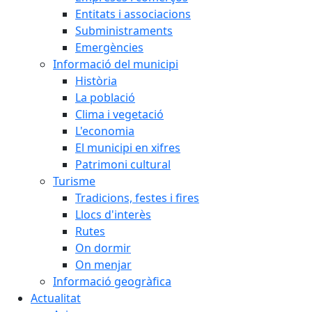
Entitats i associacions
Subministraments
Emergències
Informació del municipi
Història
La població
Clima i vegetació
L'economia
El municipi en xifres
Patrimoni cultural
Turisme
Tradicions, festes i fires
Llocs d'interès
Rutes
On dormir
On menjar
Informació geogràfica
Actualitat