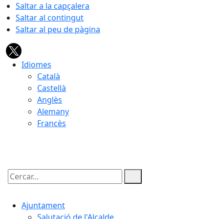
Saltar a la capçalera
Saltar al contingut
Saltar al peu de pàgina
Idiomes
Català
Castellà
Anglès
Alemany
Francès
10.08.2026 | 07:40
Cercar:
Ajuntament
Salutació de l'Alcalde