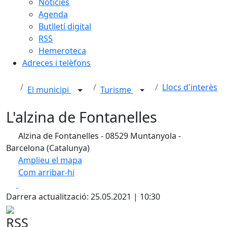
Notícies
Agenda
Butlletí digital
RSS
Hemeroteca
Adreces i telèfons
Llocs d'interès
El municipi
Turisme
L'alzina de Fontanelles
Alzina de Fontanelles - 08529 Muntanyola -
Barcelona (Catalunya)
Amplieu el mapa
Com arribar-hi
Leaflet
| ©
OpenStreetMap
contributors
Facebook
X
+
Darrera actualització: 25.05.2021 | 10:30
−
RSS