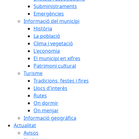
Subministraments
Emergències
Informació del municipi
Història
La població
Clima i vegetació
L'economia
El municipi en xifres
Patrimoni cultural
Turisme
Tradicions, festes i fires
Llocs d'interès
Rutes
On dormir
On menjar
Informació geogràfica
Actualitat
Avisos