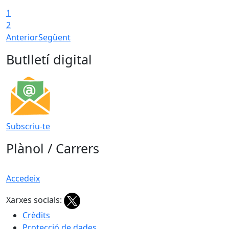
1
2
Anterior
Següent
Butlletí digital
Subscriu-te
Plànol / Carrers
Accedeix
Xarxes socials:
Crèdits
Protecció de dades