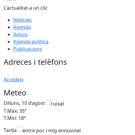
L'actualitat a un clic
Notícies
Agenda
Avisos
Agenda política
Publicacions
Adreces i telèfons
Accedeix
Meteo
Dilluns, 10 d’agost
D
T.Màx: 35°
T
T.Min: 18°
T
Tarda
T