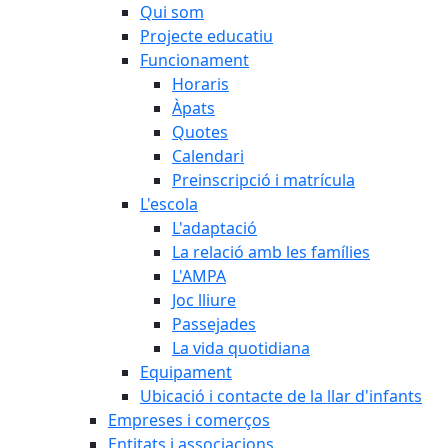
Qui som
Projecte educatiu
Funcionament
Horaris
Àpats
Quotes
Calendari
Preinscripció i matrícula
L'escola
L'adaptació
La relació amb les famílies
L'AMPA
Joc lliure
Passejades
La vida quotidiana
Equipament
Ubicació i contacte de la llar d'infants
Empreses i comerços
Entitats i associacions