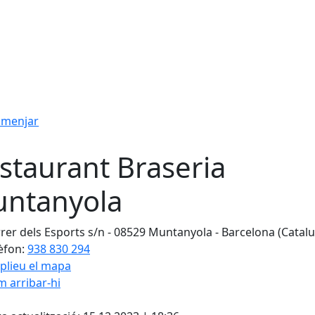
 menjar
staurant Braseria
ntanyola
rer dels Esports s/n - 08529 Muntanyola - Barcelona (Catal
èfon:
938 830 294
plieu el mapa
 arribar-hi
Leaflet
| ©
OpenStreetMap
con
cebook
X