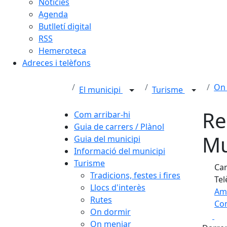
Notícies
Agenda
Butlletí digital
RSS
Hemeroteca
Adreces i telèfons
On
El municipi
Turisme
Re
Com arribar-hi
Guia de carrers / Plànol
Mu
Guia del municipi
Informació del municipi
Turisme
Car
Tradicions, festes i fires
Tel
Llocs d'interès
Am
Rutes
Com
On dormir
Fa
+
On menjar