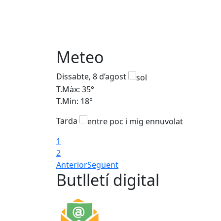
Meteo
Dissabte, 8 d’agost
T.Màx: 35°
T.Min: 18°
Tarda
1
2
Anterior
Següent
Butlletí digital