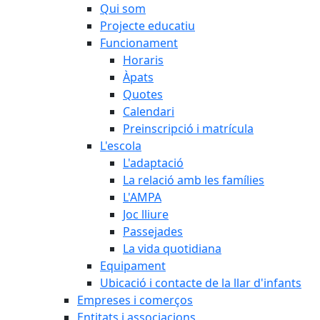
Qui som
Projecte educatiu
Funcionament
Horaris
Àpats
Quotes
Calendari
Preinscripció i matrícula
L'escola
L'adaptació
La relació amb les famílies
L'AMPA
Joc lliure
Passejades
La vida quotidiana
Equipament
Ubicació i contacte de la llar d'infants
Empreses i comerços
Entitats i associacions