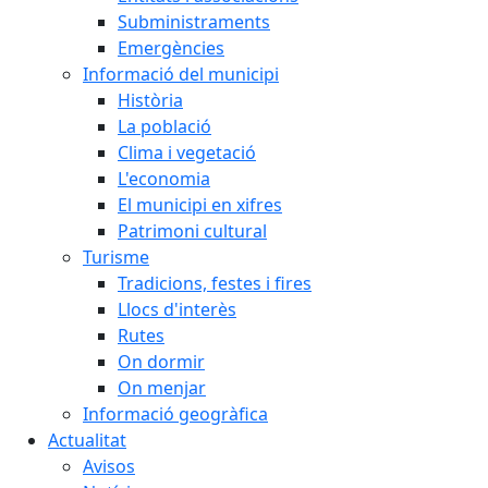
Subministraments
Emergències
Informació del municipi
Història
La població
Clima i vegetació
L'economia
El municipi en xifres
Patrimoni cultural
Turisme
Tradicions, festes i fires
Llocs d'interès
Rutes
On dormir
On menjar
Informació geogràfica
Actualitat
Avisos