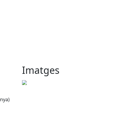
Imatges
unya)
tributors