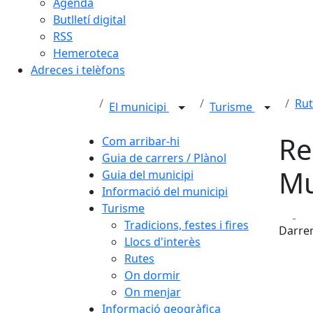
Agenda
Butlletí digital
RSS
Hemeroteca
Adreces i telèfons
Rut
El municipi
Turisme
Re
Com arribar-hi
Guia de carrers / Plànol
Mu
Guia del municipi
Informació del municipi
Turisme
Fa
Tradicions, festes i fires
Darrer
Llocs d'interès
Rutes
On dormir
On menjar
Informació geogràfica