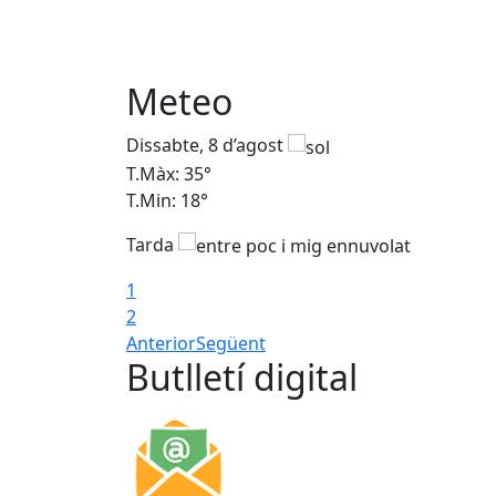
Meteo
Dissabte, 8 d’agost
T.Màx: 35°
T.Min: 18°
Tarda
1
2
Anterior
Següent
Butlletí digital