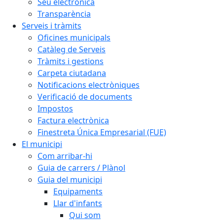
Seu electrònica
Transparència
Serveis i tràmits
Oficines municipals
Catàleg de Serveis
Tràmits i gestions
Carpeta ciutadana
Notificacions electròniques
Verificació de documents
Impostos
Factura electrònica
Finestreta Única Empresarial (FUE)
El municipi
Com arribar-hi
Guia de carrers / Plànol
Guia del municipi
Equipaments
Llar d'infants
Qui som