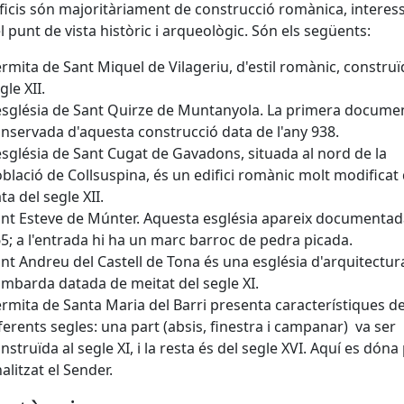
ificis són majoritàriament de construcció romànica, interes
l punt de vista històric i arqueològic. Són els següents:
ermita de Sant Miquel de Vilageriu, d'estil romànic, construï
gle XII.
església de Sant Quirze de Muntanyola. La primera docume
nservada d'aquesta construcció data de l'any 938.
església de Sant Cugat de Gavadons, situada al nord de la
blació de Collsuspina, és un edifici romànic molt modificat
ta del segle XII.
nt Esteve de Múnter. Aquesta església apareix documentada
5; a l'entrada hi ha un marc barroc de pedra picada.
nt Andreu del Castell de Tona és una església d'arquitectur
ombarda datada de meitat del segle XI.
ermita de Santa Maria del Barri presenta característiques d
ferents segles: una part (absis, finestra i campanar) va ser
nstruïda al segle XI, i la resta és del segle XVI. Aquí es dóna
nalitzat el Sender.