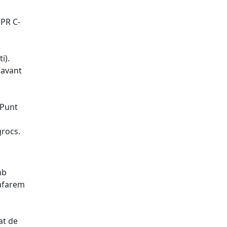
 PR C-
i).
davant
 Punt
grocs.
mb
gafarem
at de