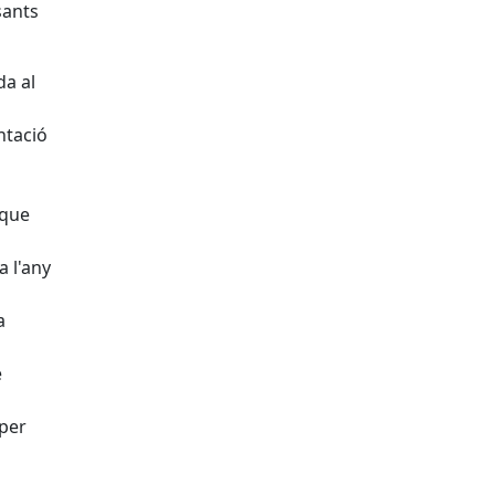
sants
da al
ntació
 que
 l'any
a
e
 per