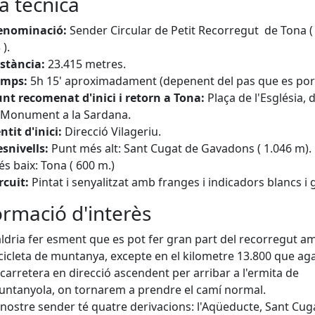
xa tècnica
enominació:
Sender Circular de Petit Recorregut de Tona (
 ).
stància:
23.415 metres.
emps:
5h 15' aproximadament (depenent del pas que es port
nt recomenat d'inici i retorn a Tona:
Plaça de l'Església, 
 Monument a la Sardana.
ntit d'inici:
Direcció Vilageriu.
snivells:
Punt més alt: Sant Cugat de Gavadons ( 1.046 m).
s baix: Tona ( 600 m.)
rcuit:
Pintat i senyalitzat amb franges i indicadors blancs i 
ormació d'interès
ldria fer esment que es pot fer gran part del recorregut a
cicleta de muntanya, excepte en el kilometre 13.800 que a
 carretera en direcció ascendent per arribar a l'ermita de
ntanyola, on tornarem a prendre el camí normal.
 nostre sender té quatre derivacions: l'Aqüeducte, Sant Cug