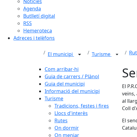
Notícies
Agenda
Butlletí digital
RSS
Hemeroteca
Adreces i telèfons
Rut
El municipi
Turisme
Se
Com arribar-hi
Guia de carrers / Plànol
Guia del municipi
El P.R
Informació del municipi
veïns,
Turisme
al lla
Tradicions, festes i fires
Coll d'
Llocs d'interès
Rutes
El sen
On dormir
Catalu
On menjar