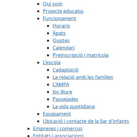
Qui som
Projecte educatiu
Funcionament
Horaris
Àpats
Quotes
Calendari
Preinscripció i matrícula
L'escola
L'adaptació
La relació amb les famílies
L'AMPA
Joc lliure
Passejades
La vida quotidiana
Equipament
Ubicació i contacte de la llar d'infants
Empreses i comerços
Entitats i associacions