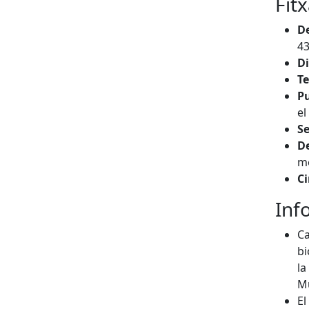
Fit
D
43
Di
T
Pu
el
Se
De
mé
Ci
Inf
Ca
bi
la
Mu
El