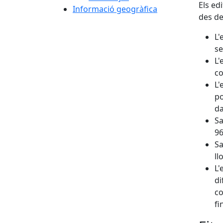
Els ed
Informació geogràfica
des de
L'
se
L'
co
L'
po
da
Sa
96
Sa
ll
L'
di
co
fi