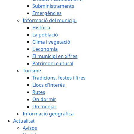
Subministraments
Emergències
Informació del municipi
Història
La població
Clima i vegetació
L'economia
El municipi en xifres
Patrimoni cultural
Turisme
Tradicions, festes i fires
Llocs d'interès
Rutes
On dormir
On menjar
Informació geogràfica
Actualitat
Avisos