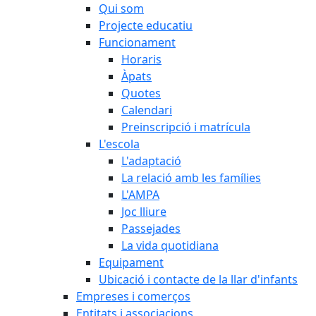
Qui som
Projecte educatiu
Funcionament
Horaris
Àpats
Quotes
Calendari
Preinscripció i matrícula
L'escola
L'adaptació
La relació amb les famílies
L'AMPA
Joc lliure
Passejades
La vida quotidiana
Equipament
Ubicació i contacte de la llar d'infants
Empreses i comerços
Entitats i associacions