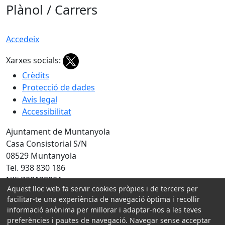
Plànol / Carrers
Accedeix
Xarxes socials:
Crèdits
Protecció de dades
Avís legal
Accessibilitat
Ajuntament de Muntanyola
Casa Consistorial S/N
08529 Muntanyola
Tel. 938 830 186
NIF P0812800A
Aquest lloc web fa servir cookies pròpies i de tercers per
Amb la col·laboració de:
facilitar-te una experiència de navegació òptima i recollir
informació anònima per millorar i adaptar-nos a les teves
preferències i pautes de navegació. Navegar sense acceptar