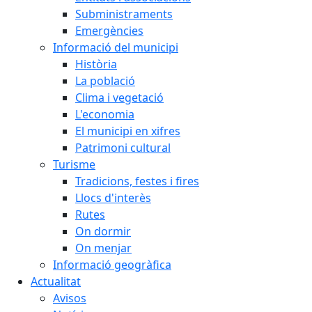
Subministraments
Emergències
Informació del municipi
Història
La població
Clima i vegetació
L'economia
El municipi en xifres
Patrimoni cultural
Turisme
Tradicions, festes i fires
Llocs d'interès
Rutes
On dormir
On menjar
Informació geogràfica
Actualitat
Avisos