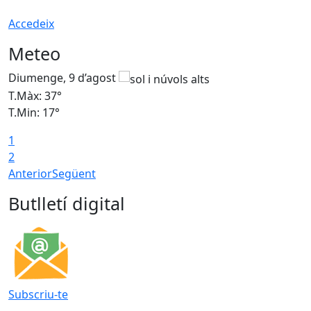
Accedeix
Meteo
Diumenge, 9 d’agost
D
T.Màx: 37°
T
T.Min: 17°
T
1
T
2
Anterior
Següent
Butlletí digital
Subscriu-te