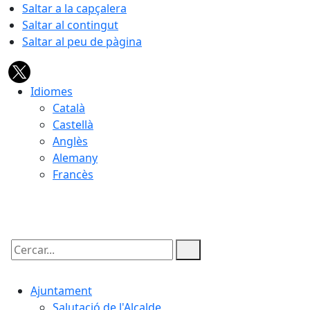
Saltar a la capçalera
Saltar al contingut
Saltar al peu de pàgina
Idiomes
Català
Castellà
Anglès
Alemany
Francès
09.08.2026 | 11:29
Cercar:
Ajuntament
Salutació de l'Alcalde