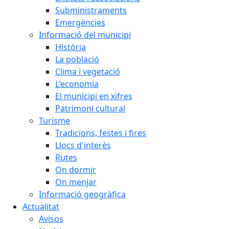
Subministraments
Emergències
Informació del municipi
Història
La població
Clima i vegetació
L'economia
El municipi en xifres
Patrimoni cultural
Turisme
Tradicions, festes i fires
Llocs d'interès
Rutes
On dormir
On menjar
Informació geogràfica
Actualitat
Avisos