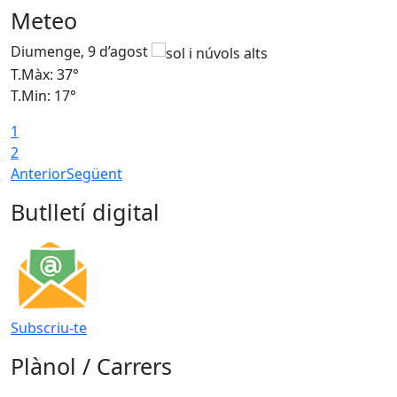
Meteo
Diumenge, 9 d’agost
D
T.Màx: 37°
T
T.Min: 17°
T
1
T
2
Anterior
Següent
Butlletí digital
Subscriu-te
Plànol / Carrers