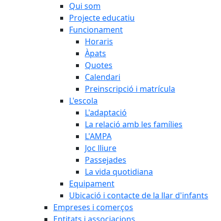
Qui som
Projecte educatiu
Funcionament
Horaris
Àpats
Quotes
Calendari
Preinscripció i matrícula
L'escola
L'adaptació
La relació amb les famílies
L'AMPA
Joc lliure
Passejades
La vida quotidiana
Equipament
Ubicació i contacte de la llar d'infants
Empreses i comerços
Entitats i associacions