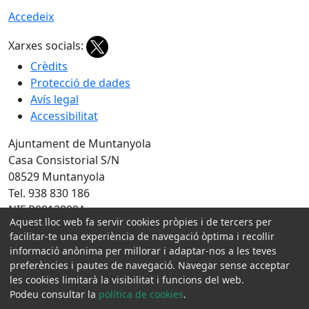
Accedeix
Xarxes socials:
Crèdits
Protecció de dades
Avís legal
Accessibilitat
Ajuntament de Muntanyola
Casa Consistorial S/N
08529 Muntanyola
Tel. 938 830 186
NIF P0812800A
Aquest lloc web fa servir cookies pròpies i de tercers per
Amb la col·laboració de:
facilitar-te una experiència de navegació òptima i recollir
informació anònima per millorar i adaptar-nos a les teves
preferències i pautes de navegació. Navegar sense acceptar
les cookies limitarà la visibilitat i funcions del web.
Podeu consultar la
política de cookies
.