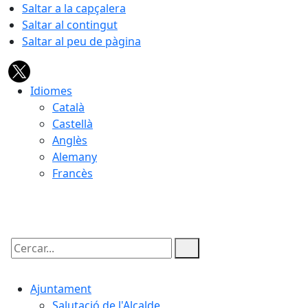
Saltar a la capçalera
Saltar al contingut
Saltar al peu de pàgina
Idiomes
Català
Castellà
Anglès
Alemany
Francès
08.08.2026 | 15:22
Cercar:
Ajuntament
Salutació de l'Alcalde