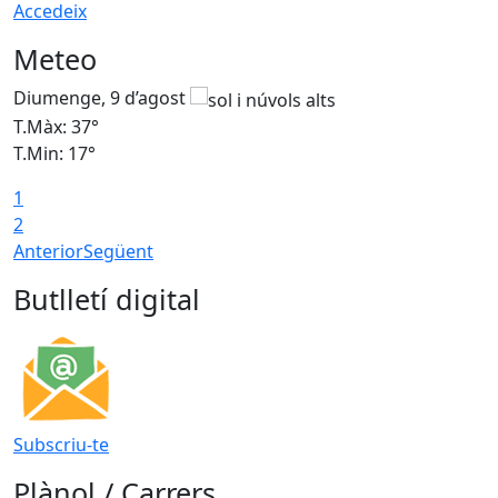
Accedeix
Meteo
Diumenge, 9 d’agost
D
T.Màx: 37°
T
T.Min: 17°
T
1
T
2
Anterior
Següent
Butlletí digital
Subscriu-te
Plànol / Carrers