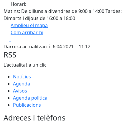
Horari:
Matins: De dilluns a divendres de 9:00 a 14:00 Tardes:
Dimarts i dijous de 16:00 a 18:00
Amplieu el mapa
Com arribar-hi
Leaflet
| ©
OpenStreetMap
contributors
Facebook
X
+
Darrera actualització: 6.04.2021 | 11:12
−
RSS
L'actualitat a un clic
Notícies
Agenda
Avisos
Agenda política
Publicacions
Adreces i telèfons