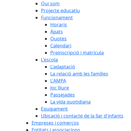
Qui som
Projecte educatiu
Funcionament
Horaris
Àpats
Quotes
Calendari
Preinscripció i matrícula
L'escola
L'adaptació
La relació amb les famílies
L'AMPA
Joc lliure
Passejades
La vida quotidiana
Equipament
Ubicació i contacte de la llar d'infants
Empreses i comerços
Entitats i associacions