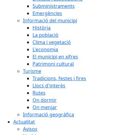
Subministraments
Emergències
Informació del municipi
Història
La població
Clima i vegetació
L'economia
El municipi en xifres
Patrimoni cultural
Turisme
Tradicions, festes i fires
Llocs d'interès
Rutes
On dormir
On menjar
Informació geogràfica
Actualitat
Avisos