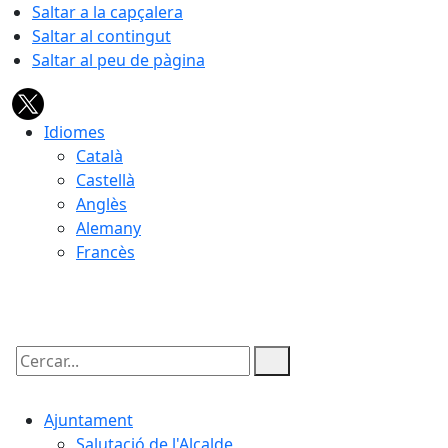
Saltar a la capçalera
Saltar al contingut
Saltar al peu de pàgina
Idiomes
Català
Castellà
Anglès
Alemany
Francès
09.08.2026 | 08:16
Cercar:
Ajuntament
Salutació de l'Alcalde