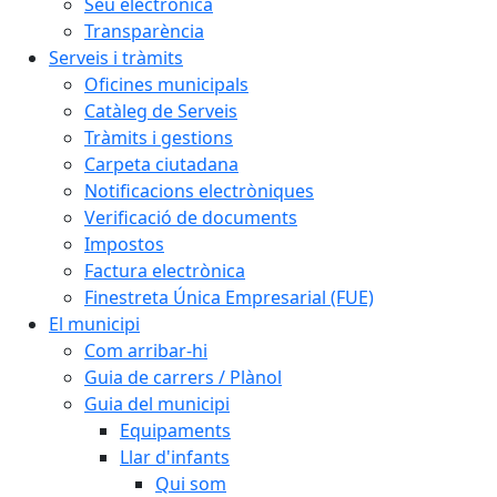
Seu electrònica
Transparència
Serveis i tràmits
Oficines municipals
Catàleg de Serveis
Tràmits i gestions
Carpeta ciutadana
Notificacions electròniques
Verificació de documents
Impostos
Factura electrònica
Finestreta Única Empresarial (FUE)
El municipi
Com arribar-hi
Guia de carrers / Plànol
Guia del municipi
Equipaments
Llar d'infants
Qui som