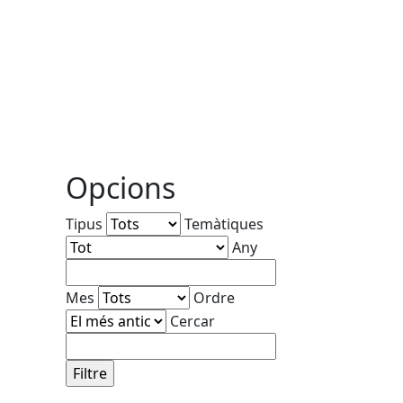
Opcions
Tipus
Temàtiques
Any
Mes
Ordre
Cercar