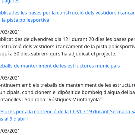
 pàgines
blicades les bases per la construcció dels vestidors i tanca
blicades les bases per la construcció dels vestidors i tanc
 la pista poliesportiva
/03/2021
blicat des de divendres dia 12 i durant 20 dies les bases per
nstrucció dels vestidors i tancament de la pista poliesporti
aquí a 30 dies sabrem qui s'ha adjudicat el projecte.
eballs de manteniment de les estructures municipals
eballs de manteniment de les estructures municipals
/03/2021
ntinuem amb els treballs de manteniment de les estructur
nicipals, condicionem el dipòsit de bombeig d'aigua del ba
ntanelles i Sobirana "Rústiques Muntanyola"
sures per a la contenció de la COVID-19 durant Setmana Sant
sures per a la contenció de la COVID-19 durant Setmana Sa
ns al 9 d'abril
/03/2021