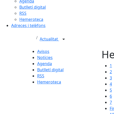
Agenda
Butlletí digital
RSS
Hemeroteca
Adreces i telèfons
Actualitat
He
Avisos
Notícies
Agenda
1
Butlletí digital
2
RSS
3
Hemeroteca
4
5
6
7
Fi