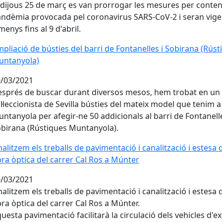
 dijous 25 de març es van prorrogar les mesures per conteni
ndèmia provocada pel coronavirus SARS-CoV-2 i seran vige
menys fins al 9 d'abril.
pliació de bústies del barri de Fontanelles i Sobirana (Rús
pliació de bústies del barri de Fontanelles i Sobirana (Rúst
untanyola)
/03/2021
sprés de buscar durant diversos mesos, hem trobat en un
l·leccionista de Sevilla bústies del mateix model que tenim a
ntanyola per afegir-ne 50 addicionals al barri de Fontanelle
birana (Rústiques Muntanyola).
nalitzem els treballs de pavimentació i canalització i estesa 
nalitzem els treballs de pavimentació i canalització i estesa 
bra òptica del carrer Cal Ros a Múnter
/03/2021
nalitzem els treballs de pavimentació i canalització i estesa 
bra òptica del carrer Cal Ros a Múnter.
uesta pavimentació facilitarà la circulació dels vehicles d'ex