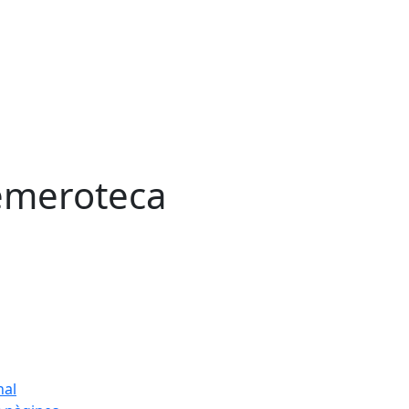
meroteca
nal