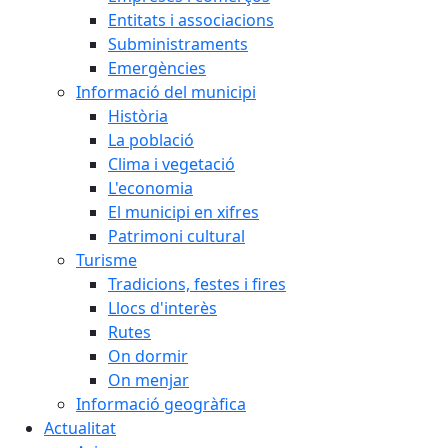
Entitats i associacions
Subministraments
Emergències
Informació del municipi
Història
La població
Clima i vegetació
L'economia
El municipi en xifres
Patrimoni cultural
Turisme
Tradicions, festes i fires
Llocs d'interès
Rutes
On dormir
On menjar
Informació geogràfica
Actualitat