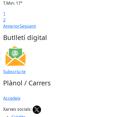
T.Min: 17°
T
1
T
2
Anterior
Següent
Butlletí digital
Subscriu-te
Plànol / Carrers
Accedeix
Xarxes socials:
Crèdits