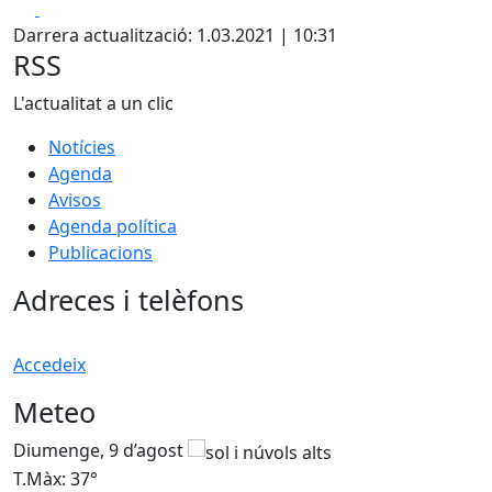
Facebook
X
Darrera actualització: 1.03.2021 | 10:31
RSS
L'actualitat a un clic
Notícies
Agenda
Avisos
Agenda política
Publicacions
Adreces i telèfons
Accedeix
Meteo
Diumenge, 9 d’agost
D
T.Màx: 37°
T