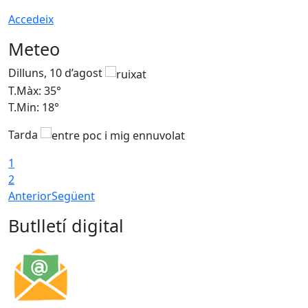
Accedeix
Meteo
Dilluns, 10 d’agost
D
T.Màx: 35°
T
T.Min: 18°
T
Tarda
T
1
2
Anterior
Següent
Butlletí digital