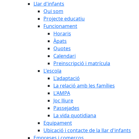
Llar d'infants
Qui som
Projecte educatiu
Funcionament
Horaris
Àpats
Quotes
Calendari
Preinscripció i matrícula
L'escola
L'adaptació
La relació amb les famílies
L'AMPA
Joc lliure
Passejades
La vida quotidiana
Equipament
Ubicació i contacte de la llar d'infants
Empreses i comerços