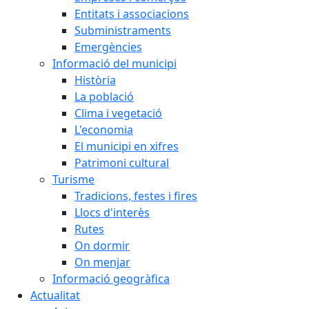
Entitats i associacions
Subministraments
Emergències
Informació del municipi
Història
La població
Clima i vegetació
L'economia
El municipi en xifres
Patrimoni cultural
Turisme
Tradicions, festes i fires
Llocs d'interès
Rutes
On dormir
On menjar
Informació geogràfica
Actualitat