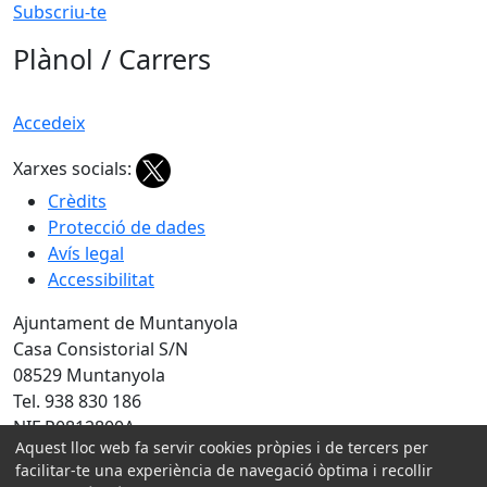
Subscriu-te
Plànol / Carrers
Accedeix
Xarxes socials:
Crèdits
Protecció de dades
Avís legal
Accessibilitat
Ajuntament de Muntanyola
Casa Consistorial S/N
08529 Muntanyola
Tel. 938 830 186
NIF P0812800A
Aquest lloc web fa servir cookies pròpies i de tercers per
Amb la col·laboració de:
facilitar-te una experiència de navegació òptima i recollir