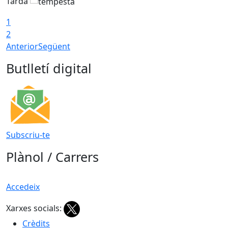
Tarda
T
1
2
Anterior
Següent
Butlletí digital
Subscriu-te
Plànol / Carrers
Accedeix
Xarxes socials:
Crèdits