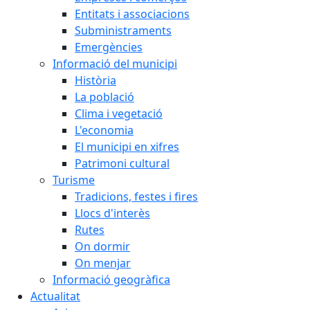
Entitats i associacions
Subministraments
Emergències
Informació del municipi
Història
La població
Clima i vegetació
L'economia
El municipi en xifres
Patrimoni cultural
Turisme
Tradicions, festes i fires
Llocs d'interès
Rutes
On dormir
On menjar
Informació geogràfica
Actualitat