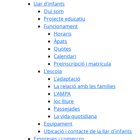
Llar d'infants
Qui som
Projecte educatiu
Funcionament
Horaris
Àpats
Quotes
Calendari
Preinscripció i matrícula
L'escola
L'adaptació
La relació amb les famílies
L'AMPA
Joc lliure
Passejades
La vida quotidiana
Equipament
Ubicació i contacte de la llar d'infants
Empreses i comerços