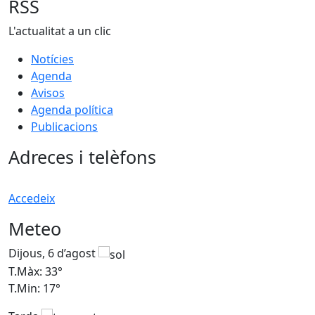
RSS
L'actualitat a un clic
Notícies
Agenda
Avisos
Agenda política
Publicacions
Adreces i telèfons
Accedeix
Meteo
Dijous, 6 d’agost
D
T.Màx: 33°
T
T.Min: 17°
T